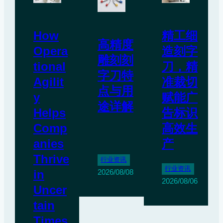
How
精工细
高精度
Opera
造刻字
雕刻刻
tional
刀，精
字刀特
Agilit
准裁切
点与用
y
赋能广
途详解
Helps
告标识
Comp
高效生
anies
产
Thrive
行业资讯
行业资讯
in
2026/08/08
2026/08/06
Uncer
tain
Times