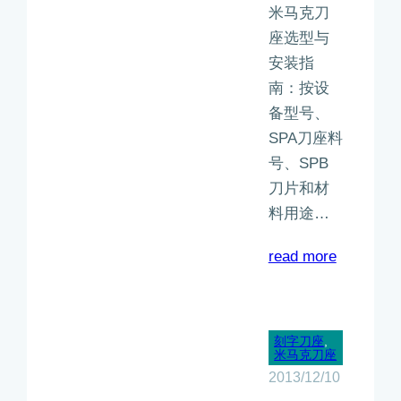
米马克刀
座选型与
安装指
南：按设
备型号、
SPA刀座料
号、SPB
刀片和材
料用途…
：
read more
米
马
克
刻字刀座
, 
米马克刀座
刀
2013/12/10
座