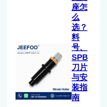
座怎
么
选？
料
号、
SPB
刀片
与安
装指
南