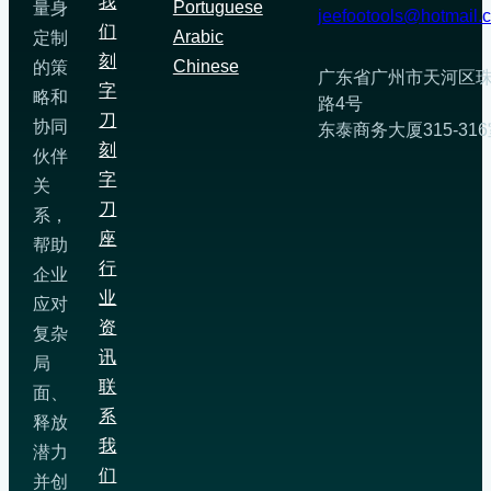
我
克
Portuguese
量身
jeefootools@hotmail.
们
Arabic
定制
打
刻
Chinese
的策
印
广东省广州市天河区
字
略和
设
路4号
刀
协同
备
东泰商务大厦315-31
刻
伙伴
刀
字
关
片
刀
系，
座、
座
帮助
米
行
企业
马
业
应对
克
资
复杂
专
讯
局
用
联
面、
刀
系
释放
座
我
潜力
们
并创