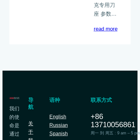
克专用刀
座 参数…
：
read more
米
马
克
刻
字
机
刀
片
导
语种
联系方式
航
刀
我们
+86
座、
English
的使
13710056861
关
米
Russian
命是
于
马
周一 到 周五 : 9 am – 5 p
Spanish
通过