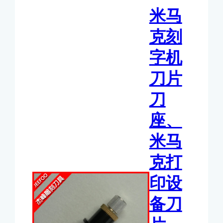
怎
米马
么
选？
克刻
料
字机
号、
SPB
刀片
刀
刀
片
与
座、
安
米马
装
指
克打
南
印设
备刀