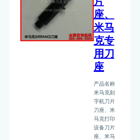
片
座、
米马
克专
用刀
座
产品名称
米马克刻
字机刀片
刀座、米
马克打印
设备刀片
座、米马