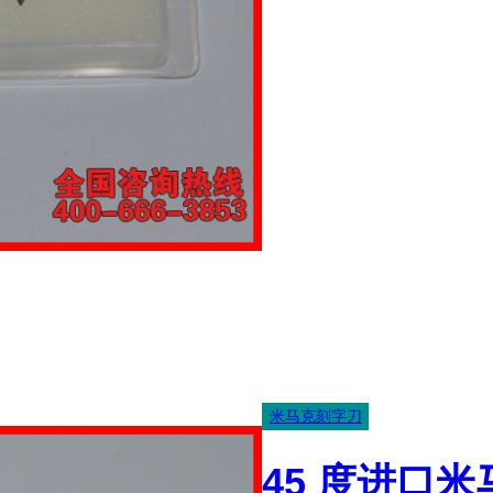
口
米
马
克
不
干
胶
刻
字
机
刀
片、
刻
米马克刻字刀
绘
切
45 度进口
割