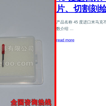
刀
片、切割刻
片
产品名称 45 度进口米马
数介绍 …
：
read more
45
度
进
口
米
马
克
不
干