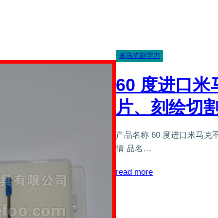
米马克刻字刀
60 度进口
片、刻绘切
产品名称 60 度进口米马
情 品名…
：
read more
60
度
进